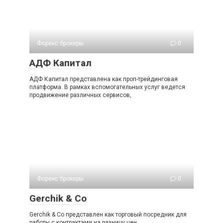
Форекс брокеры
0
АДФ Капитал
АДФ Капитал представлена как проп-трейдинговая
платформа. В рамках вспомогательных услуг ведется
продвижение различных сервисов,
Форекс брокеры
0
Gerchik & Co
Gerchik & Co представлен как торговый посредник для
работы с контрактами на разницу цен.