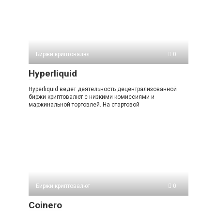
Биржи криптовалют
0
Hyperliquid
Hyperliquid ведет деятельность децентрализованной
биржи криптовалют с низкими комиссиями и
маржинальной торговлей. На стартовой
Биржи криптовалют
0
Coinero