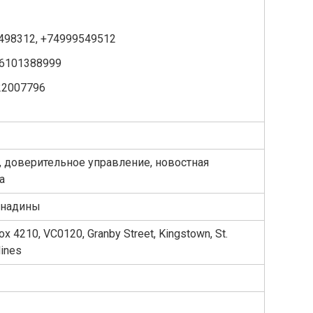
498312, +74999549512
6101388999
22007796
, доверительное управление, новостная
а
енадины
 Box 4210, VC0120, Granby Street, Kingstown, St.
dines