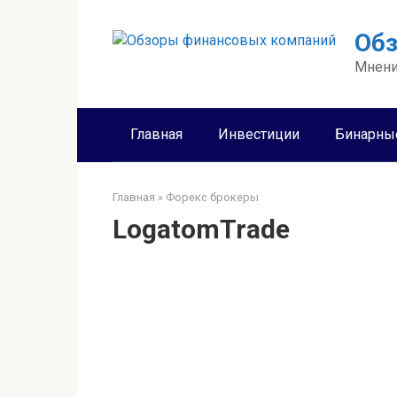
Перейти
к
Об
контенту
Мнени
Главная
Инвестиции
Бинарны
Главная
»
Форекс брокеры
LogatomTrade