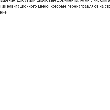
лашение. Добавили цифровые документы, на английском я
и из навигационного меню, которые перенаправляют на ст
ние.