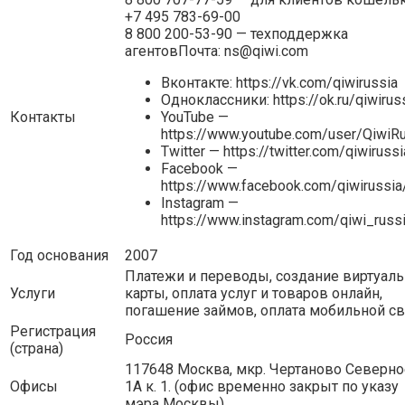
+7 495 783-69-00
8 800 200-53-90 — техподдержка
агентов
Почта: ns@qiwi.com
Вконтакте: https://vk.com/qiwirussia
Одноклассники: https://ok.ru/qiwirus
Контакты
YouTube —
https://www.youtube.com/user/QiwiR
Twitter — https://twitter.com/qiwirussi
Facebook —
https://www.facebook.com/qiwirussia
Instagram —
https://www.instagram.com/qiwi_russ
Год основания
2007
Платежи и переводы, создание виртуал
Услуги
карты, оплата услуг и товаров онлайн,
погашение займов, оплата мобильной св
Регистрация
Россия
(страна)
117648 Москва, мкр. Чертаново Северно
Офисы
1А к. 1. (офис временно закрыт по указу
мэра Москвы)